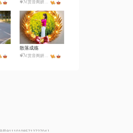
✾͡ℳ赏音阁妍妍✾͡ ₯㎕͡ ζั✾͡
散落成殇
✾͡ℳ赏音阁妍妍✾͡ ₯㎕͡ ζั✾͡
91110108571272704J