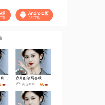
曲
心宽是财富【DJ月之歌版】
岁月如笔写春秋
✾͡ℳ赏音阁妍妍✾͡ ₯㎕͡ ζั✾͡