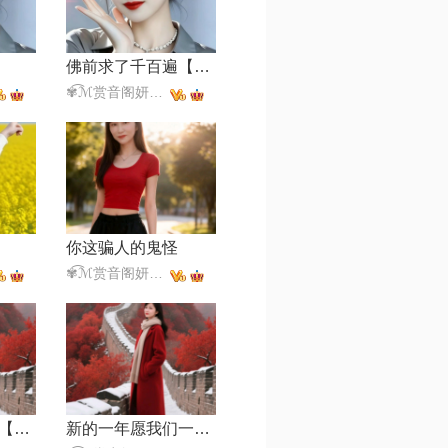
佛前求了千百遍【女版】
✾͡ℳ赏音阁妍妍✾͡ ₯㎕͡ ζั✾͡
你这骗人的鬼怪
✾͡ℳ赏音阁妍妍✾͡ ₯㎕͡ ζั✾͡
年年岁岁柿柿红【DJ版】
新的一年愿我们一切都好