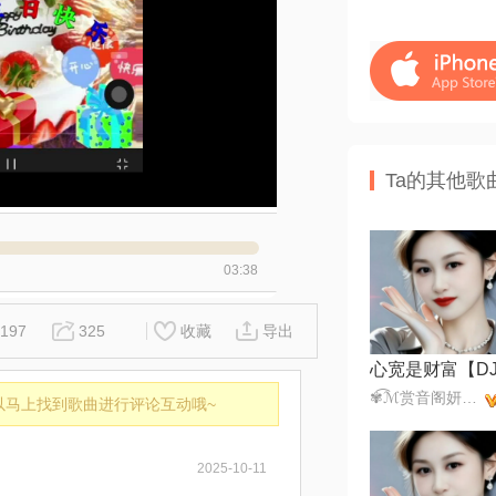
Ta的其他歌
03:38
197
325
收藏
导出
✾͡ℳ赏音阁妍妍✾͡ ₯㎕͡ ζั✾͡
以马上找到歌曲进行评论互动哦~
2025-10-11