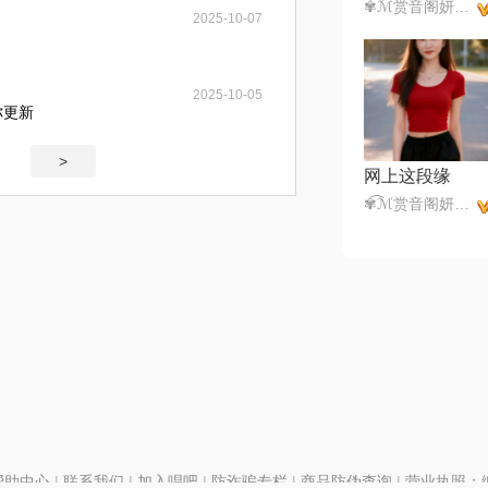
✾͡ℳ赏音阁妍妍✾͡ ₯㎕͡ ζั✾͡
2025-10-07
2025-10-05
你更新
>
网上这段缘
✾͡ℳ赏音阁妍妍✾͡ ₯㎕͡ ζั✾͡
帮助中心
|
联系我们
|
加入唱吧
|
防诈骗专栏
|
商品防伪查询
|
营业执照：编号