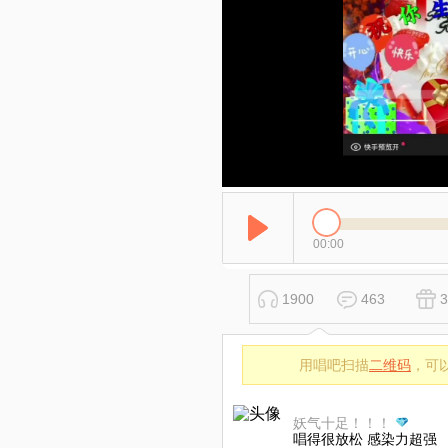
00:00
1900
463
3
用唱吧扫描
二维码
，可
妖气十足！！！
唱得很放松 感染力超强