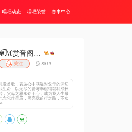
唱吧动态
唱吧荣誉
赛事中心
✾͡ℳ赏音阁妍妍✾͡ ₯㎕͡ ζั✾͡
关注
8819
想发首歌，表达心中满溢对父母的深切
我生命，以无尽的爱与奉献铺就我成长
转，父母之恩永铭于心，成为我人生最
此念化作星辰，照亮我前行之路，不负
