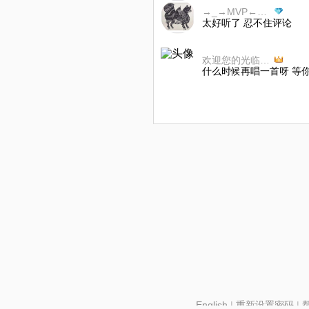
→_→MVP←_←
太好听了 忍不住评论
欢迎您的光临🤲🤲
什么时候再唱一首呀 等
English
|
重新设置密码
|