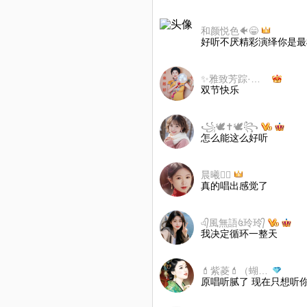
和颜悦色🐠😁
好听不厌精彩演绎你是最
✨雅致芳踪·暂离
双节快乐
꧁🕊️✝️🕊️꧂
怎么能这么好听
晨曦🧚‍♀️
真的唱出感觉了
এ᭄風無語꧔玲玲᭄
我决定循环一整天
💄紫菱💄（蝴蝶小号）
原唱听腻了 现在只想听