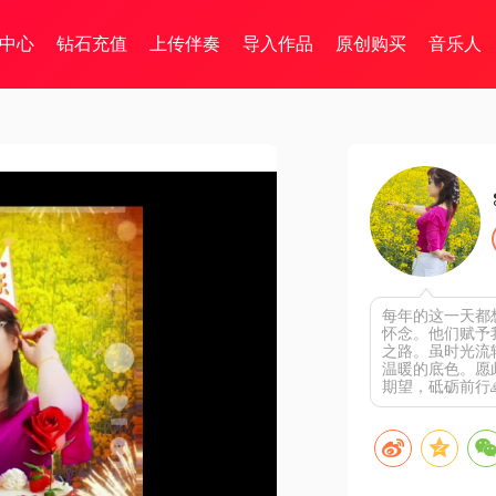
中心
钻石充值
上传伴奏
导入作品
原创购买
音乐人
每年的这一天都
怀念。他们赋予
之路。虽时光流
温暖的底色。愿
期望，砥砺前行