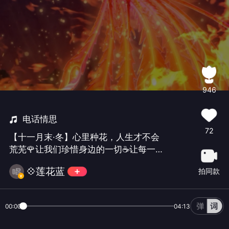
946
电话情思
72
【十一月末·冬】心里种花，人生才不会
荒芜🌹让我们珍惜身边的一切☕️让每一
天都充满希望和美好！一首欢快的歌曲💃
💠莲花蓝
拍同款
送你们—》冬日暖阳☀️…#周末嗨歌#
00:00
04:13