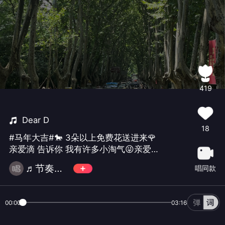
419
Dear D
18
#马年大吉#🐎 3朵以上免费花送进来🌹
亲爱滴 告诉你 我有许多小淘气😜亲爱滴
再靠近 接住我所有情绪🥰亲爱滴 在乎你
♬节奏大苏🎉
唱同款
藏着一些怪脾气😏亲爱滴 没关系 细水长
流也可以✨亲爱滴 要抱紧 用尽全身的力
气🏃亲爱滴 小秘密 属于我们的术语 ㊙️
00:00
03:16
亲爱滴 别调皮 在我心中你第一🥳亲爱滴
好好滴 永远永远在一起❤️