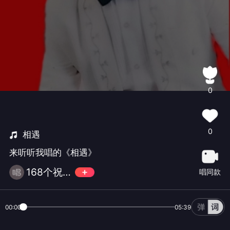
0
0
相遇
来听听我唱的《相遇》
168个祝福-戒币
唱同款
00:00
05:39