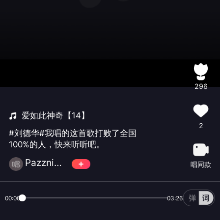
296
爱如此神奇【14】
2
#刘德华#我唱的这首歌打败了全国
100%的人，快来听听吧。
Pazzni☄️萬♾️歌
唱同款
00:00
03:26