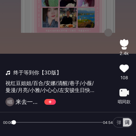
2.4k
终于等到你【3D版】
108
祝红豆姐姐/百合/安娜/清醒/巷子/小薇/
曼漫/月亮/小雅/小心心/左安骏生日快乐
🎂预祝大家国庆节快乐✌️沫爱国庆假期
来去一阵风🐲🐉
唱同款
后来签收你生日歌✌️#勿礼#
00:00
04:54