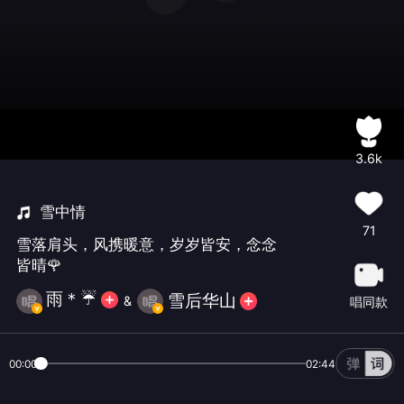
3.6k
雪中情
71
雪落肩头，风携暖意，岁岁皆安，念念
皆晴🌹
雨＊☔️
雪后华山
&
唱同款
00:00
02:44