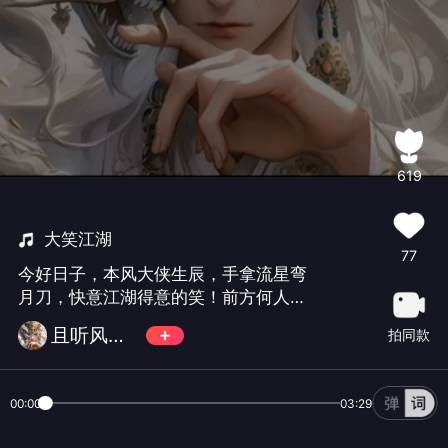
619
大笑江湖
77
今好日子，本风大侠生辰，手拿流星弯
月刀，快意江湖得意的笑！前方何人报
上名，见着有份分壶酒🍺😂
且听风吟 😎
拍同款
00:00
03:29