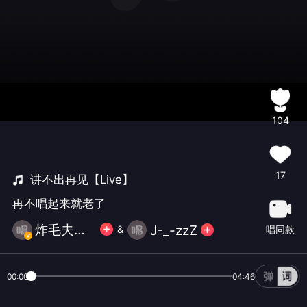
104
17
讲不出再见【Live】
再不唱起来就老了
炸毛夫子S̶H̶O̶W̶
J-_-zzZ
唱同款
&
00:00
04:46