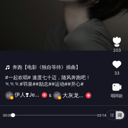
203
奔跑【电影《独自等待》插曲】
33
#一起欢唱# 速度七十迈，随风奔跑吧！
🏃🏃🏃#羽泉##励志##运动##开心#
伊人❣️Jessica
大灰龙🦖
&
唱同款
00:00
03:14