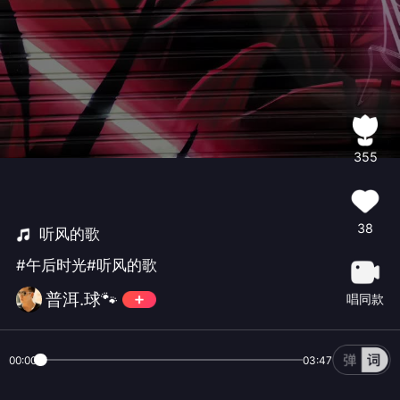
355
38
听风的歌
#午后时光#听风的歌
普洱.球🐾
唱同款
00:00
03:47