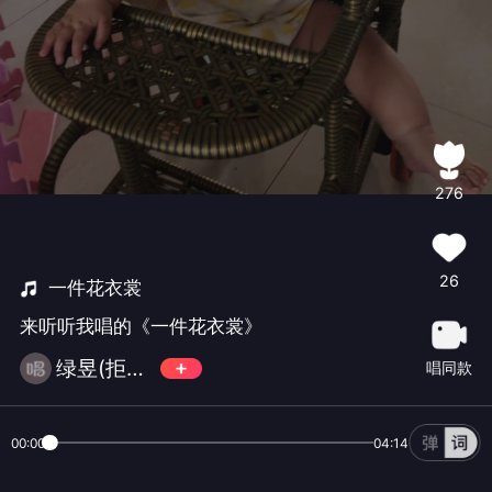
276
26
一件花衣裳
来听听我唱的《一件花衣裳》
绿昱(拒币拒币拒币)
唱同款
00:00
04:14