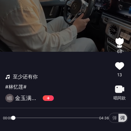
68
13
至少还有你
#林忆莲#
金玉满堂卍风云
唱同款
00:00
04:36