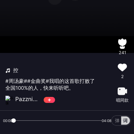
241
控
2
#周汤豪##金曲奖#我唱的这首歌打败了
全国100%的人，快来听听吧。
Pazzni☄️萬♾️歌
唱同款
00:00
04:08