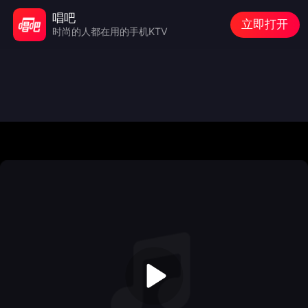
唱吧
立即打开
时尚的人都在用的手机KTV