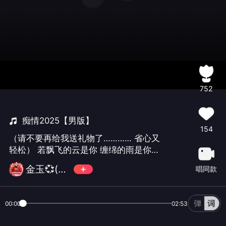
752
痴情2025【男版】
154
（请不要再给我送礼物了………… 省心又
轻松） 若飘飞的云是你 缠绵的雨是你
肩头振翅的蝶是你 发梢缠绕的是你 那我
金玉💞(暂别)
唱同款
就笃定所有滚烫的等待都是你
00:00
02:53