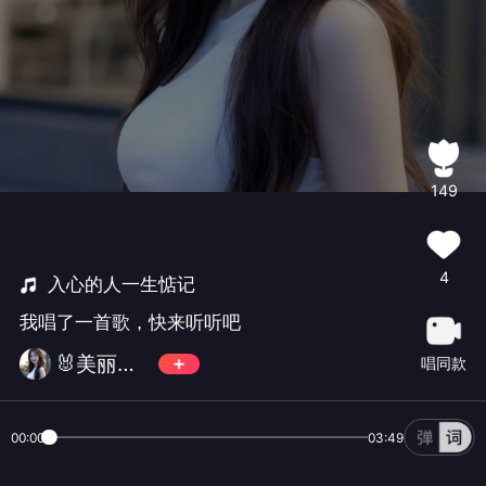
149
4
入心的人一生惦记
我唱了一首歌，快来听听吧
🐰美丽芹芹🐰
唱同款
00:00
03:49