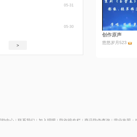
05-31
05-30
创作原声
悠悠岁月523
>
帮助中心
|
联系我们
|
加入唱吧
|
防诈骗专栏
|
商品防伪查询
|
营业执照：编号
P证110298
|
京ICP备11013291号-1
| 举报电话(24小时)：022-25782593
号
|
京公网安备11010502025063号
|
|