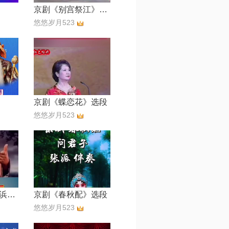
京剧《别宫祭江》选段
悠悠岁月523
京剧《蝶恋花》选段
悠悠岁月523
现代京剧《沙家浜》选段。
京剧《春秋配》选段
悠悠岁月523