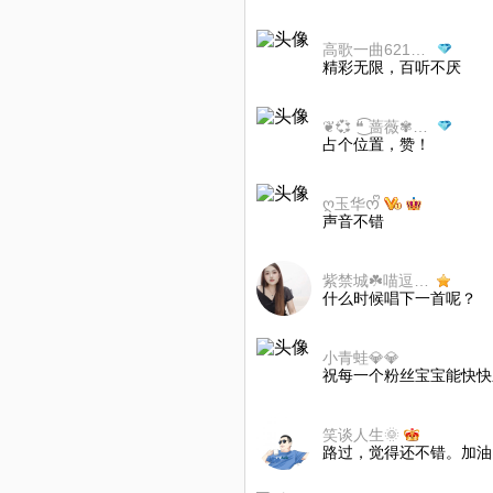
高歌一曲621377
精彩无限，百听不厌
❦💞 ❝͜͡ 蔷薇✾ೄ(畅)
占个位置，赞！
ღ玉华ᰔᩚ
声音不错
紫禁城☘️喵逗逗🍁
什么时候唱下一首呢？
小青蛙💎💎
祝每一个粉丝宝宝能快快
笑谈人生🌞
路过，觉得还不错。加油