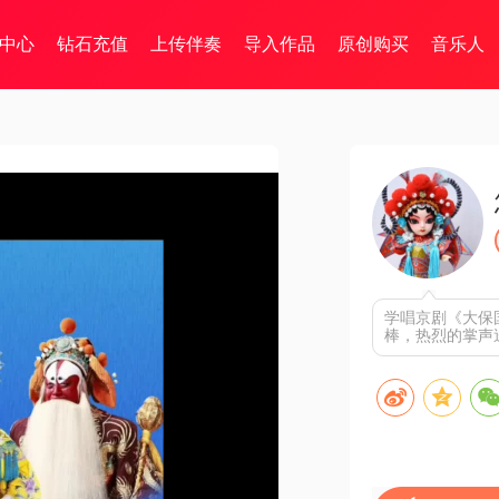
中心
钻石充值
上传伴奏
导入作品
原创购买
音乐人
学唱京剧《大保
棒，热烈的掌声送给