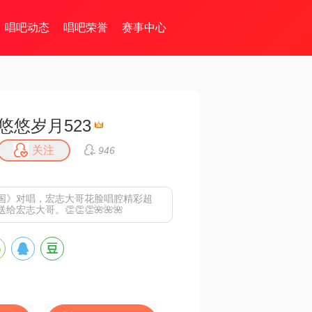
唱吧动态
唱吧荣誉
赛事中心
悠悠岁月523
关注
946
国》对唱，宏志大哥花脸唱腔精彩超
宏志大哥。👏👏👏🌺🌺🌺