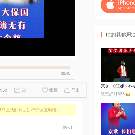
Ta的其他歌
02:45
958
50
收藏
导出
悠悠岁月523
以马上找到歌曲进行评论互动哦~
06-01