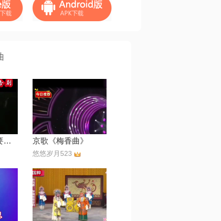
曲
京剧《江姐~不要用哭声告别》
京歌《梅香曲》
悠悠岁月523