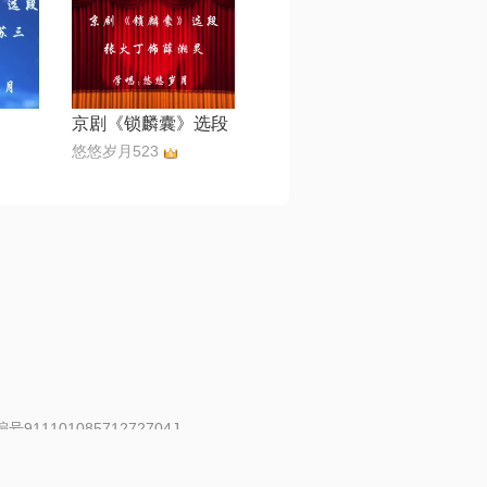
京剧《锁麟囊》选段
悠悠岁月523
91110108571272704J
 | 举报邮箱：fankui@changba.com
| 向12318举报
|
金盾网络纠纷调解中心