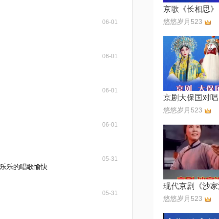
京歌《长相思》
悠悠岁月523
06-01
06-01
06-01
京剧大保国对唱
悠悠岁月523
06-01
05-31
乐乐的唱歌愉快
05-31
悠悠岁月523