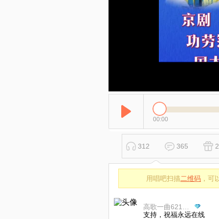
00:00
312
365
2
用唱吧扫描
二维码
，可
高歌一曲621377
支持，祝福永远在线