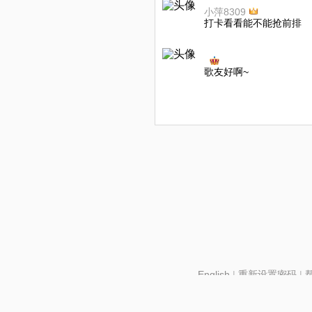
小萍8309
打卡看看能不能抢前排
⁢⁠ ⁢⁠⁢
歌友好啊~
English
|
重新设置密码
|
北京酷智科技有限公司 ©2024 changba.com |
京IC
京网文【2024】2602-128