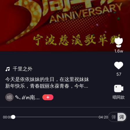
1.6w
千里之外
57
今天是依依妹妹的生日，在这里祝妹妹
新年快乐，青春靓丽永葆青春，今年二
十明年十八，越活越年轻。
✎ℳ๓南方的柳拒币๓❥
唱同款
00:00
04:20