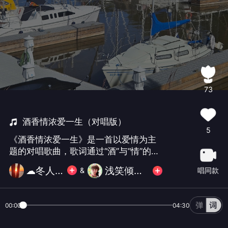
73
酒香情浓爱一生（对唱版）
5
《酒香情浓爱一生》是一首以爱情为主
题的对唱歌曲，歌词通过“酒”与“情”的意
象交融，表达恋人之间深厚、持久的情
☁冬人☁
浅笑倾城·静沐暖阳（拒币）
唱同款
&
感‌。歌曲以“红尘相遇”“举杯共饮”为引
子，将爱情比作陈年美酒，越沉淀越香
浓，寓意感情经得起时间考验。
00:00
04:30