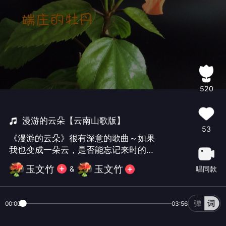
520
漫游的云朵【云南山歌版】
53
《漫游的云朵》很有深意的歌曲～如果
我也变成一朵云，是否能忘记来时的
路……欢迎朋友们来到文竹小屋聆听鉴评
玉文竹
玉文竹
唱同款
&
🛋🛋🛋🍎🍹🍵☕️🍒🎉
00:00
03:56