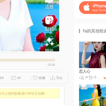
Ta的其他歌
03:56
恋人心
꧁ 🌹꧂千变小魔仙꧁🎈
69
49
收藏
导出
以马上找到歌曲进行评论互动哦~