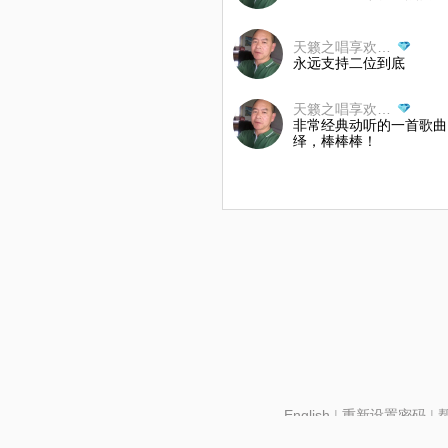
天籁之唱享欢QWE
永远支持二位到底
天籁之唱享欢QWE
非常经典动听的一首歌曲
绎，棒棒棒！
English
|
重新设置密码
|
北京酷智科技有限公司 ©2024 changba.com |
京IC