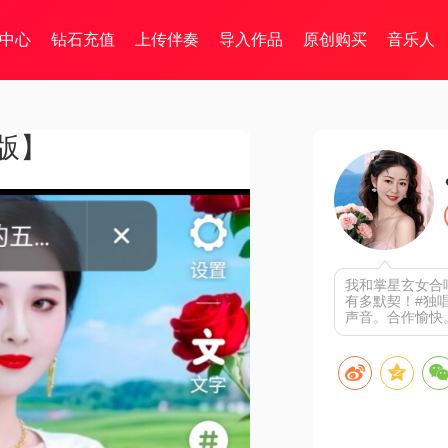
中心
钻石充值
上传伴奏
导入作品
原创购买
音乐人
版】
我和掌星玄女合
有多默契！#独
声音。合作愉快。爱你么