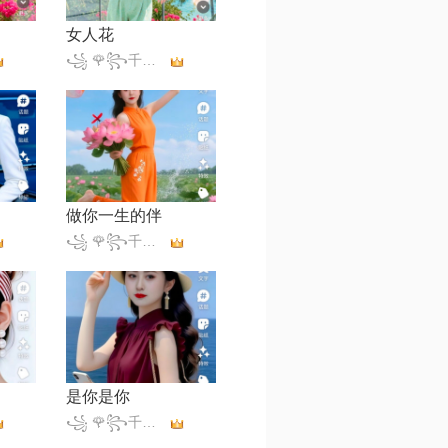
女人花
꧁ 🌹꧂千变小魔仙꧁🎈
做你一生的伴
꧁ 🌹꧂千变小魔仙꧁🎈
是你是你
꧁ 🌹꧂千变小魔仙꧁🎈