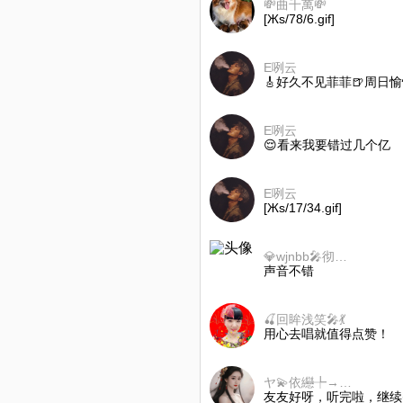
💸曲千萬💸
[Жs/78/6.gif]
E咧云
🎸好久不见菲菲🍺周日
E咧云
😌看来我要错过几个亿
E咧云
[Жs/17/34.gif]
💎wjnbb🎤彻底戒币中❤
声音不错
🍒回眸浅笑🎤💃
用心去唱就值得点赞！
ヤ💫依纞╄→梦忆
友友好呀，听完啦，继续