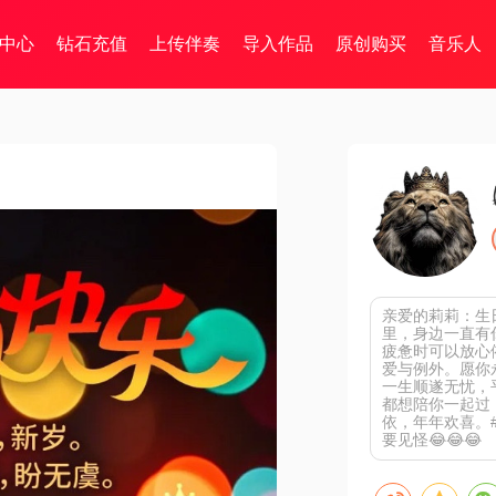
中心
钻石充值
上传伴奏
导入作品
原创购买
音乐人
亲爱的莉莉：生日
里，身边一直有
疲惫时可以放心
爱与例外。愿你
一生顺遂无忧，
都想陪你一起过
依，年年欢喜。
要见怪😂😂😂