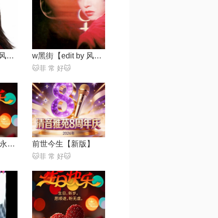
w微凉【edit by 风中】
w黑街【edit by 风中】
🐱菲 常 好🐱
爱情陷阱 + 卡拉永远OK【Live】
前世今生【新版】
🐱菲 常 好🐱