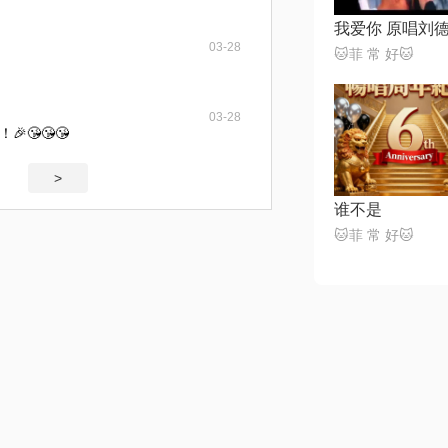
我爱你 原唱刘
03-28
🐱菲 常 好🐱
03-28
😘😘😘
>
谁不是
🐱菲 常 好🐱