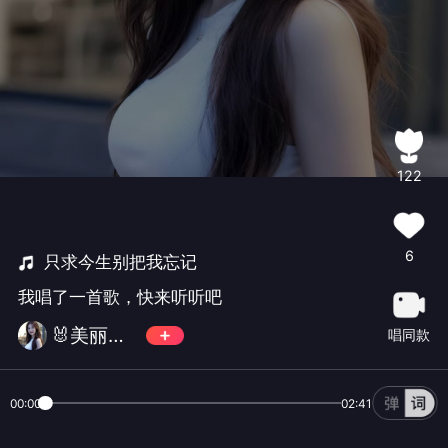
122
6
只求今生别把我忘记
我唱了一首歌，快来听听吧
🐰美丽芹芹🐰
唱同款
00:00
02:41