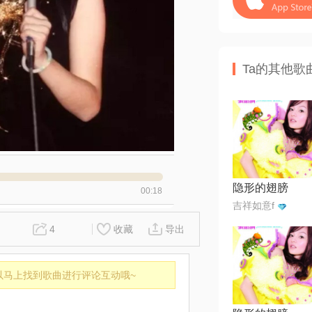
Ta的其他歌
隐形的翅膀
00:18
吉祥如意f
4
收藏
导出
以马上找到歌曲进行评论互动哦~