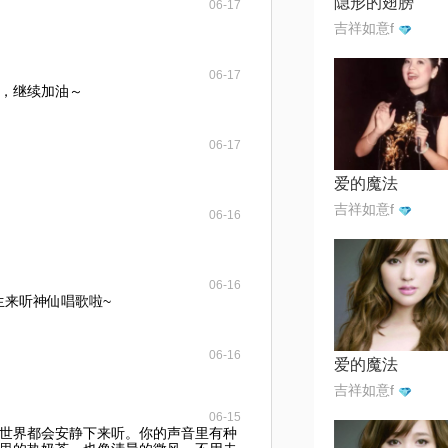
隐形的翅膀
06-17
吉祥如意f
06-17
，继续加油～
06-17
爱的魔法
吉祥如意f
06-16
06-16
庆生来听神仙唱歌啦~
06-16
爱的魔法
吉祥如意f
06-15
世界都会安静下来听。你的声音里有种