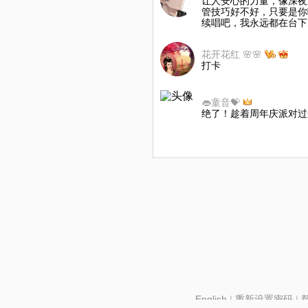
让人安心的力量，像深夜
管技巧好不好，只要是你
续唱吧，我永远都在台下
花开花红 🌸🌸
打卡
👄童音💝
绝了！趁着周年庆派对过
English
|
重新设置密码
|