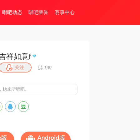
唱吧动态
唱吧荣誉
赛事中心
吉祥如意f
关注
139
，快来听听吧。