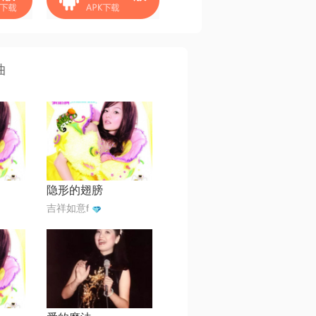
曲
隐形的翅膀
吉祥如意f