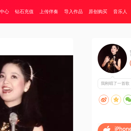
中心
钻石充值
上传伴奏
导入作品
原创购买
音乐人
我刚唱了一首歌