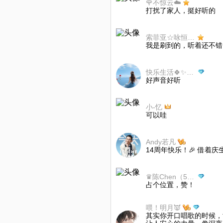
🌹不惊云☁️
打扰了家人，挺好听的
索菲亚☆咏恒星光⁴⁴¹⁴²⁹
我是刷到的，听着还不错
快乐生活🍀✨（2）
好声音好听
小-忆
可以哇
Andy若凡
14周年快乐！🎉 借着
♛陈Chen（523）
占个位置，赞！
喂！明月👿
其实你开口唱歌的时候，