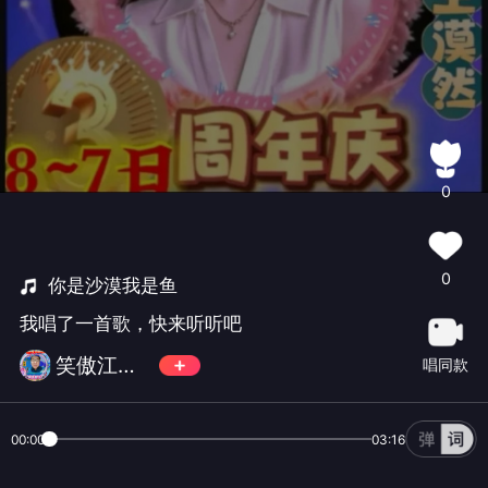
0
0
你是沙漠我是鱼
我唱了一首歌，快来听听吧
笑傲江湖《总管》拒币！
唱同款
00:00
03:16