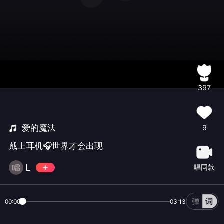
397
爱的魔法
9
戴上耳机🎧世界才会出现
L ㅤㅤㅤㅤ
唱同款
00:00
03:13