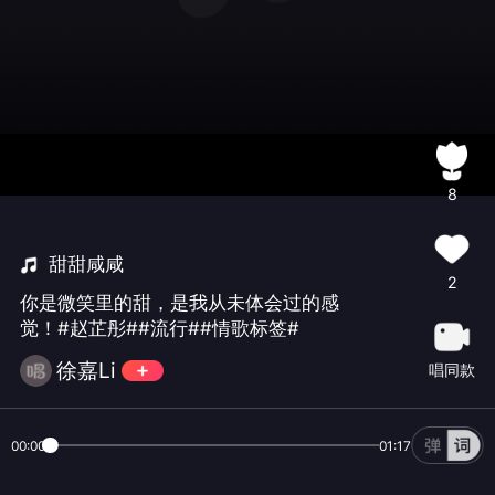
8
甜甜咸咸
2
你是微笑里的甜，是我从未体会过的感
觉！#赵芷彤##流行##情歌标签#
徐嘉Li
唱同款
00:00
01:17