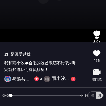
3.0k
是否爱过我
156
我和雨小汐🌧️合唱的这首歌还不错哦~听
完就知道我们有多默契！
雨小汐🌧️
与狼共舞❄
&
唱同款
00:00
04:24