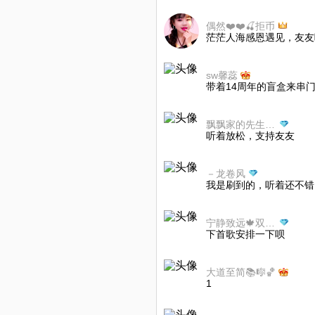
偶然❤️❤️🍒拒币
茫茫人海感恩遇见，友友
sw馨蕊
带着14周年的盲盒来串门
飘飘家的先生送礼物
听着放松，支持友友
－龙卷风
我是刷到的，听着还不错
宁静致远🍁双月歌
下首歌安排一下呗
大道至简📚🎼🏀
1