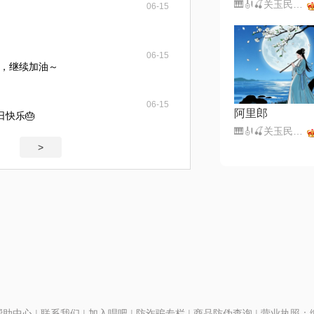
🎹🎻🍒关玉民🍒🎼🎤（暂离）
06-15
06-15
，继续加油～
06-15
阿里郎
日快乐🎂
🎹🎻🍒关玉民🍒🎼🎤（暂离）
>
帮助中心
|
联系我们
|
加入唱吧
|
防诈骗专栏
|
商品防伪查询
|
营业执照：编号