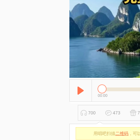
00:00
700
473
7
用唱吧扫描
二维码
，可