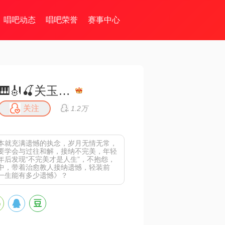
唱吧动态
唱吧荣誉
赛事中心
🎹🎻🍒关玉民🍒🎼🎤（暂离）
关注
1.2万
本就充满遗憾的执念，岁月无情无常，
要学会与过往和解，接纳不完美，年轻
年后发现“不完美才是人生”，不抱怨，
中，带着治愈教人接纳遗憾，轻装前
一生能有多少遗憾》？