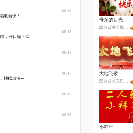
06-17
唱歌愉快！
母亲的目光
🎹🎻🍒关玉民🍒🎼🎤（暂离）
06-17
啦，开口脆！😍
06-17
大地飞歌
06-16
，继续加油～
🎹🎻🍒关玉民🍒🎼🎤（暂离）
06-16
06-16
小拜年