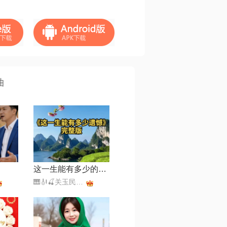
曲
这一生能有多少的遗憾【美声男版】
🎹🎻🍒关玉民🍒🎼🎤（暂离）