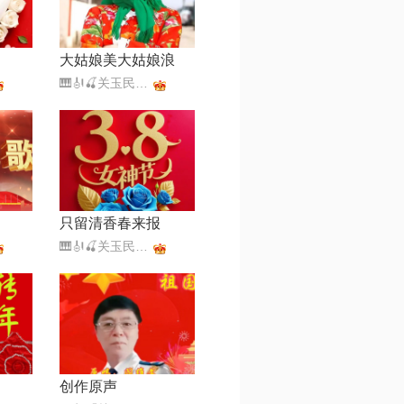
大姑娘美大姑娘浪
🎹🎻🍒关玉民🍒🎼🎤（暂离）
只留清香春来报
🎹🎻🍒关玉民🍒🎼🎤（暂离）
创作原声