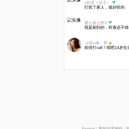
y初语（信子）
打扰了家人，挺好听的
看云卷云舒3
我是刷到的，听着还不错
ℳ依๓❀、梦
前排打call！唱吧14岁生
English
|
重新设置密码
|