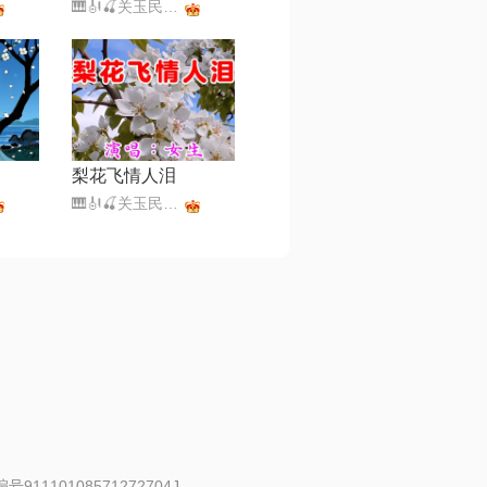
🎹🎻🍒关玉民🍒🎼🎤（暂离）
梨花飞情人泪
🎹🎻🍒关玉民🍒🎼🎤（暂离）
91110108571272704J