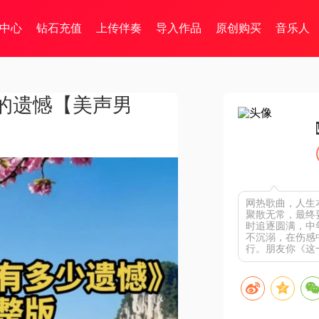
中心
钻石充值
上传伴奏
导入作品
原创购买
音乐人
的遗憾【美声男
网热歌曲，人生
聚散无常，最终
时追逐圆满，中
不沉溺，在伤感
行。朋友你《这