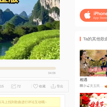
Ta的其他歌
04:06
相遇
🎹🎻🍒关玉民🍒🎼🎤（暂离）
15
72
收藏
导出
以马上找到歌曲进行评论互动哦~