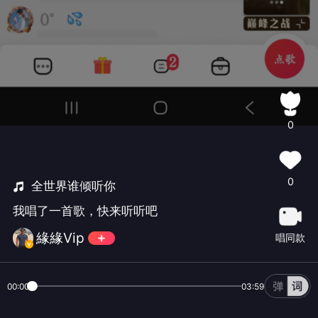
0
0
全世界谁倾听你
我唱了一首歌，快来听听吧
緣緣Vip
唱同款
00:00
03:59