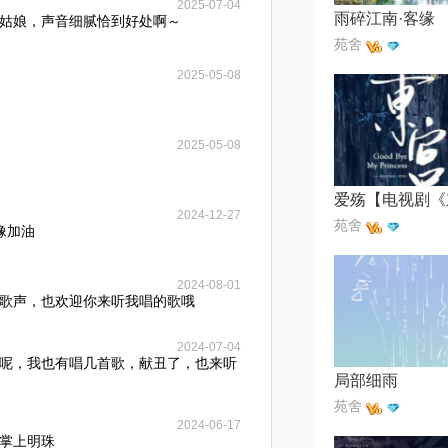
2025-07-04
雨碎江南·客缘
姑娘，声音细腻恰到好处啊～
苑舍
2025-05-08
2025-05-08
2024-12-27
苑舍
像加油
2024-08-01
歌声，也欢迎你来听我唱的歌哦
2024-07-04
呢，我也有唱几首歌，献丑了，也来听
局部细雨
苑舍
2024-06-17
掌上明珠