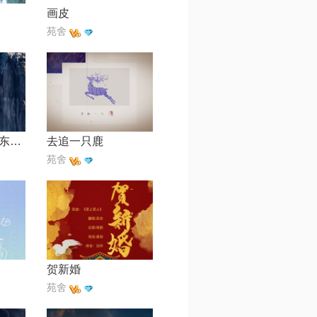
画皮
苑舍
爱殇【电视剧《东宫》插曲】
去追一只鹿
苑舍
贺新婚
苑舍