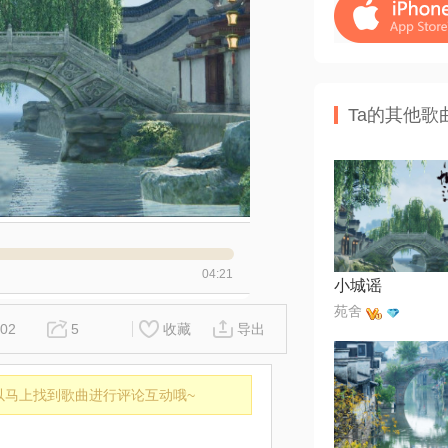
Ta的其他歌
04:21
小城谣
苑舍
02
5
收藏
导出
以马上找到歌曲进行评论互动哦~