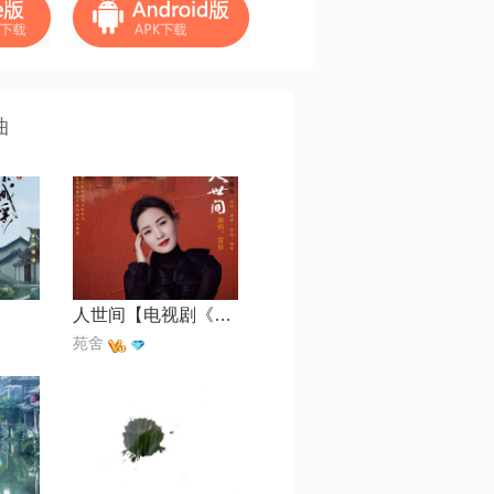
曲
人世间【电视剧《人世间》主题曲】
苑舍