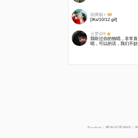
福爽毓⭐
[Жs/10/12.gif]
云梦@9
我听过你的独唱，非常喜
唱，可以的话，我们不妨
English
|
重新设置密码
|
北京酷智科技有限公司 ©2024 changba.com |
京IC