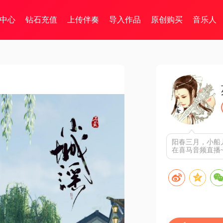
中心
钻石充值
上传伴奏
导入作品
原创购买
音乐人
阳春三月，小船儿
在喜马音频直播