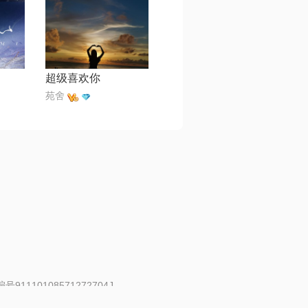
超级喜欢你
苑舍
91110108571272704J
 | 举报邮箱：fankui@changba.com
| 向12318举报