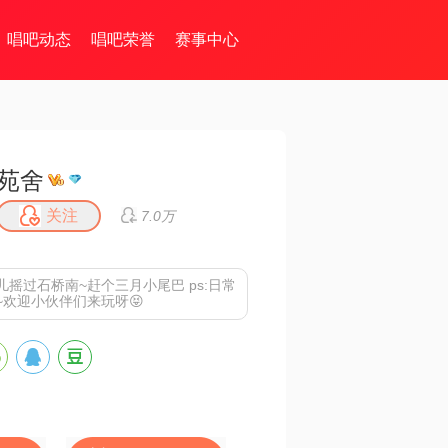
唱吧动态
唱吧荣誉
赛事中心
苑舍
关注
7.0万
摇过石桥南~赶个三月小尾巴 ps:日常
~欢迎小伙伴们来玩呀😝