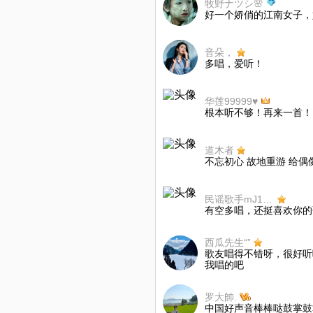
牧野ナツシ🌸
好一个娇俏的江南女子，
音朵，
多唱，爱听！
华莲99999♥
根本听不够！再来一首！
道木者
不忘初心 故地重游 给偶
民谣歌手mJ1QF1
有空多唱，还挺喜欢你的
西瓜先生“”
歌友唱得不错呀，很好听
我唱的吧
罗大帥.
中国好声音棒棒哒鼓掌鼓