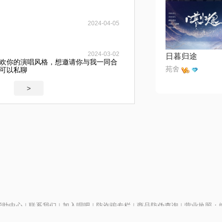
2024-04-05
2024-03-02
日暮归途
欢你的演唱风格，想邀请你与我一同合
苑舍
可以私聊
>
帮助中心
|
联系我们
|
加入唱吧
|
防诈骗专栏
|
商品防伪查询
|
营业执照：编号
P证110298
|
京ICP备11013291号-1
| 举报电话(24小时)：022-25782593