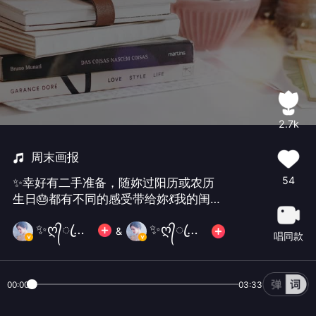
2.7k
周末画报
54
✨幸好有二手准备，随妳过阳历或农历
生日🎂都有不同的感受带给妳💃我的闺蜜
👭我来宠mua😚同时把这张🈵载祝福的
✨ღ᭄ꦿ馨੭ु馨੭ु貓✨
✨ღ᭄ꦿ馨੭ु馨੭ु貓✨
&
画报送给和我馨同是农历腊月十六生日
唱同款
的四哥 祝福生日宝子们🎂🥳@დ🎵煜馨
🎤এ᭄ꦿ不玩币@☔️左冷禅，四爺🎁送给
00:00
03:33
@დ🎵煜馨🎤এ᭄ꦿ不玩币