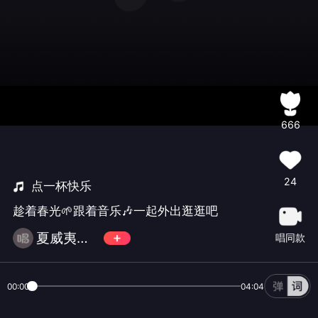
666
24
点一杯快乐
趁着春光🌱跟着音乐🎶一起外出逛逛吧
夏威夷🌴没有蟹🦀
唱同款
00:00
04:04