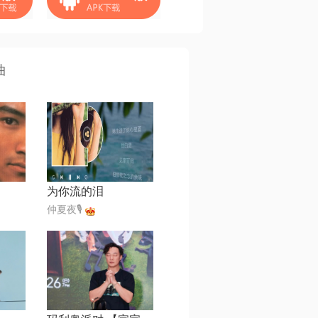
曲
为你流的泪
仲夏夜🎙