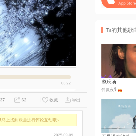
Ta的其他歌
游乐场
03:22
仲夏夜🎙
37
62
收藏
导出
以马上找到歌曲进行评论互动哦~
2025-09-09