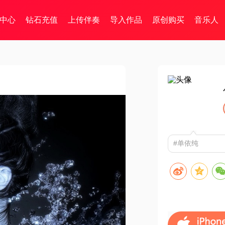
中心
钻石充值
上传伴奏
导入作品
原创购买
音乐人
#单依纯