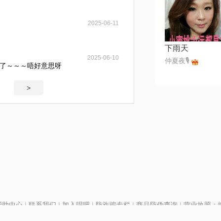
2025-06-11
下雨天
2025-06-10
仲夏夜🎙
了～～～唔好意思呀
>
帮助中心
|
联系我们
|
加入唱吧
|
防诈骗专栏
|
商品防伪查询
|
营业执照：编号
P证110298
|
京ICP备11013291号-1
| 举报电话(24小时)：022-25782593