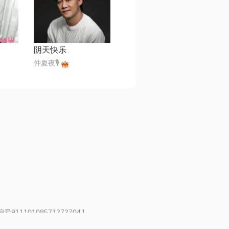
阴天快乐
仲夏夜🎙
91110108571272704J
 | 举报邮箱：fankui@changba.com
| 向12318举报