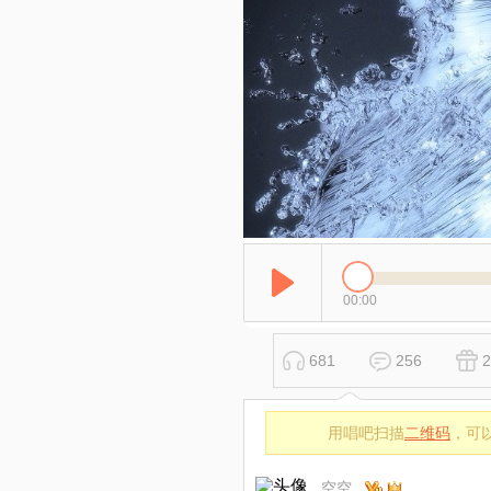
00:00
681
256
2
用唱吧扫描
二维码
，可
空空 .