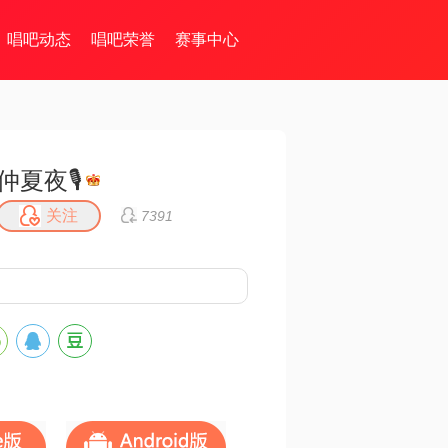
唱吧动态
唱吧荣誉
赛事中心
仲夏夜🎙
关注
7391