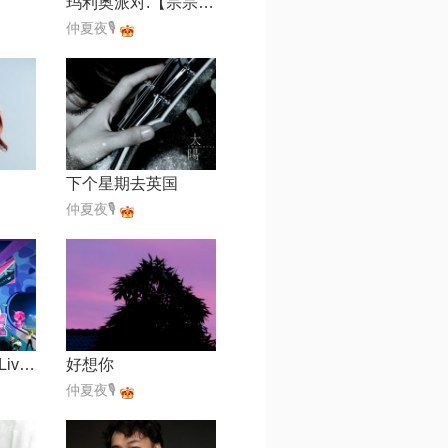
玛利奥派对.【宗宗分享】
仲夏夜🎙
下个星期去英国
仲夏夜🎙
遗憾是一阵风【Live】
好想你
仲夏夜🎙