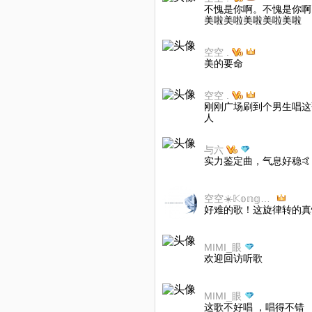
不愧是你啊。不愧是你啊
美啦美啦美啦美啦美啦
空空 .
美的要命
空空 .
刚刚广场刷到个男生唱这歌
人
与六
实力鉴定曲，气息好稳🤙
空空☀️𝕂𝕠𝕟𝕘𝕂𝕠𝕟𝕘
好难的歌！这旋律转的真
MIMI_眼
欢迎回访听歌
MIMI_眼
这歌不好唱 ，唱得不错