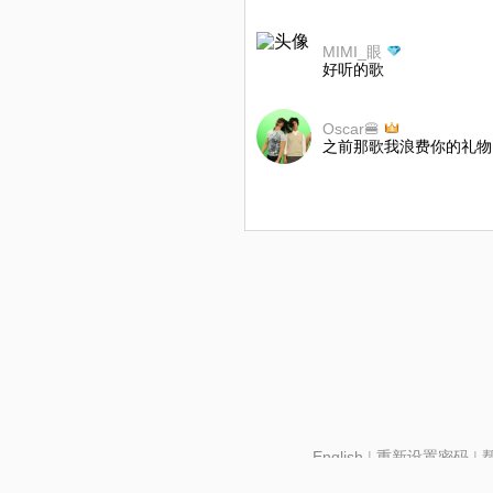
MIMI_眼
好听的歌
Oscar🍔
之前那歌我浪费你的礼物
English
|
重新设置密码
|
北京酷智科技有限公司 ©2024 changba.com |
京IC