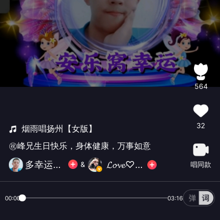
564
32
烟雨唱扬州【女版】
㊗️峰兄生日快乐，身体健康，万事如意
多幸运999🐵
𝓛𝓸𝓿𝓮♡月下贝
唱同款
&
00:00
03:16