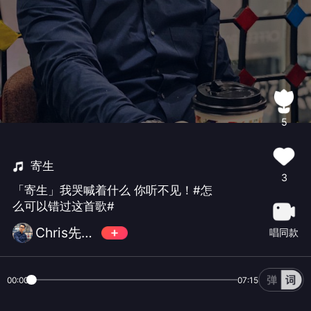
5
寄生
3
「寄生」我哭喊着什么 你听不见！#怎
么可以错过这首歌#
Chris先生是个胖子
唱同款
00:00
07:15