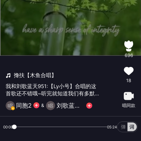
696
搀扶【木鱼合唱】
18
我和刘歌蓝天951:【Ly小号】合唱的这
首歌还不错哦~听完就知道我们有多默
契！
同胞2
刘歌蓝天951:【Ly小号】
唱同款
&
00:00
05:24