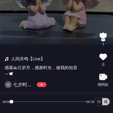
1
人间共鸣【Live】
0
感谢🙏🏻岁月，感谢时光，做我的知音
～🕊️
七夕时光📀
唱同款
00:00
04:19