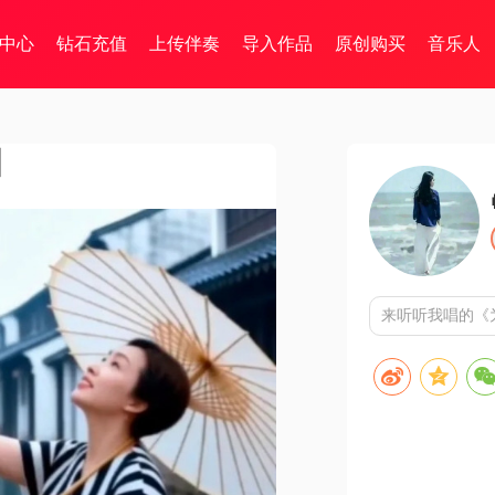
中心
钻石充值
上传伴奏
导入作品
原创购买
音乐人
】
来听听我唱的《