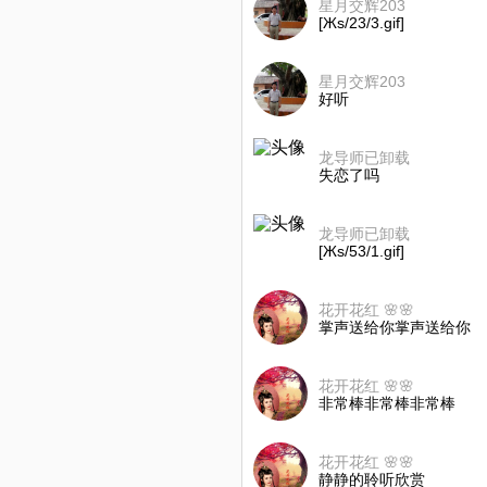
星月交辉203
[Жs/23/3.gif]
星月交辉203
好听
龙导师已卸载
失恋了吗
龙导师已卸载
[Жs/53/1.gif]
花开花红 🌸🌸
掌声送给你掌声送给你
花开花红 🌸🌸
非常棒非常棒非常棒
花开花红 🌸🌸
静静的聆听欣赏