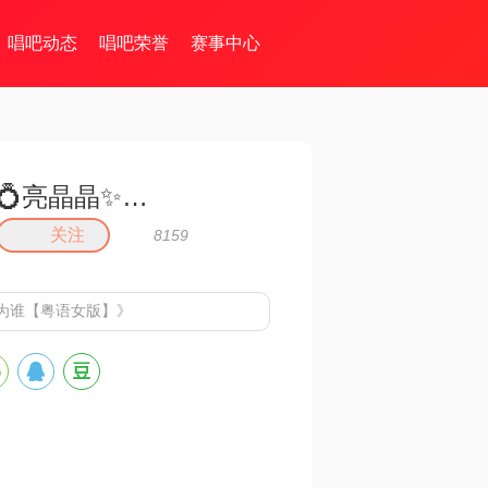
唱吧动态
唱吧荣誉
赛事中心
💍亮晶晶✨✨✨
关注
8159
为谁【粤语女版】》