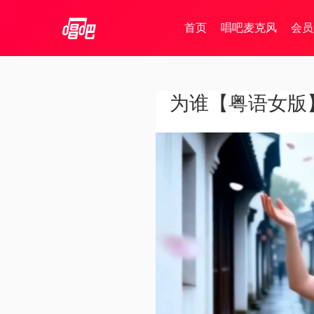
首页
唱吧麦克风
会员
为谁【粤语女版