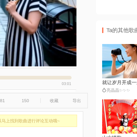
Ta的其他歌
就让岁月开成一
03:01
💍亮晶晶✨✨✨
81
150
收藏
导出
以马上找到歌曲进行评论互动哦~