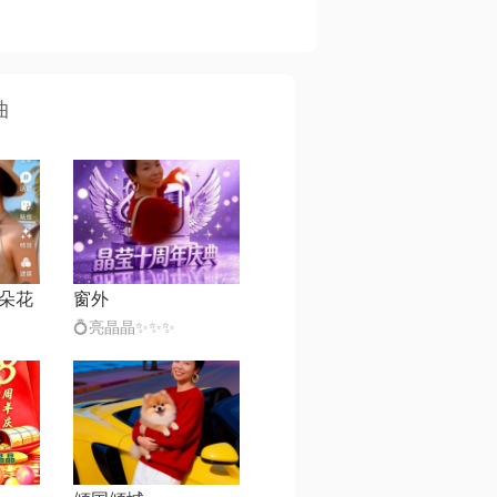
曲
朵花
窗外
💍亮晶晶✨✨✨