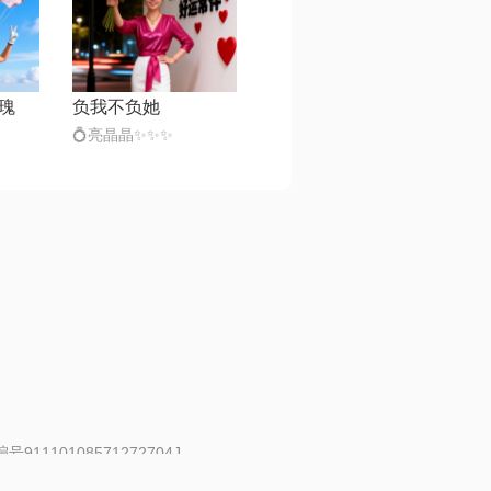
瑰
负我不负她
💍亮晶晶✨✨✨
91110108571272704J
 | 举报邮箱：fankui@changba.com
| 向12318举报