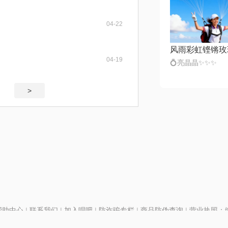
04-22
风雨彩虹铿锵玫
04-19
💍亮晶晶✨✨✨
>
帮助中心
|
联系我们
|
加入唱吧
|
防诈骗专栏
|
商品防伪查询
|
营业执照：编号
P证110298
|
京ICP备11013291号-1
| 举报电话(24小时)：022-25782593