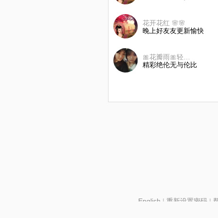
花开花红 🌸🌸
晚上好友友更新愉快
🎀花瓣雨🎀轻颦浅笑
精彩绝伦无与伦比
English
|
重新设置密码
|
北京酷智科技有限公司 ©2024 changba.com |
京IC