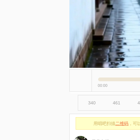
00:00
340
461
4
用唱吧扫描
二维码
，可