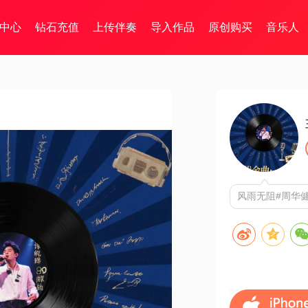
中心
钻石充值
上传伴奏
导入作品
原创购买
音乐人
风雨无阻#周华健