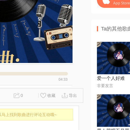
Ta的其他歌
爱一个人好难
04:33
非要发言
0
收藏
导出
以马上找到歌曲进行评论互动哦~