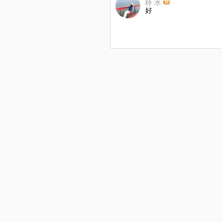
聆 水
好