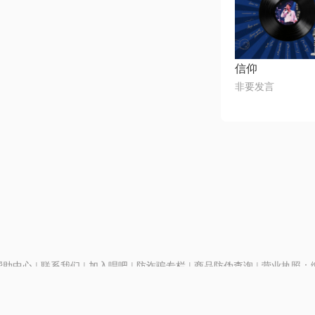
信仰
非要发言
帮助中心
|
联系我们
|
加入唱吧
|
防诈骗专栏
|
商品防伪查询
|
营业执照：编号
P证110298
|
京ICP备11013291号-1
| 举报电话(24小时)：022-25782593
号
|
京公网安备11010502025063号
|
|