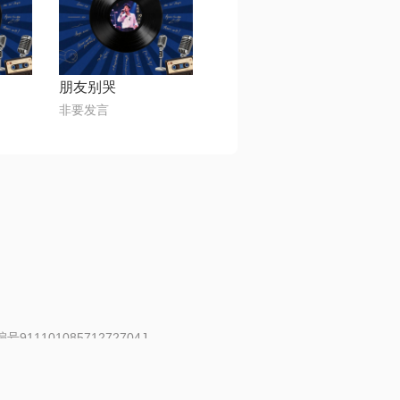
朋友别哭
非要发言
91110108571272704J
 | 举报邮箱：fankui@changba.com
| 向12318举报
|
金盾网络纠纷调解中心