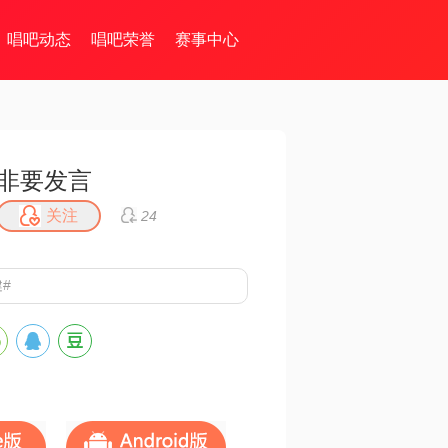
唱吧动态
唱吧荣誉
赛事中心
非要发言
关注
24
#