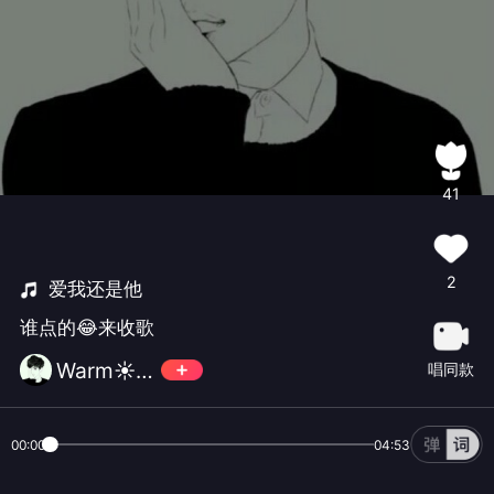
41
2
爱我还是他
谁点的😂来收歌
Warm☀️🌈
唱同款
00:00
04:53