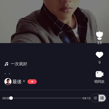
23
0
一次就好
。。
最後＾
唱同款
00:00
04:13