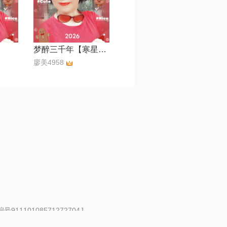
梦醉三千年【寒星版缺女声】
廖美4958
91110108571272704J
 | 举报邮箱：fankui@changba.com
| 向12318举报