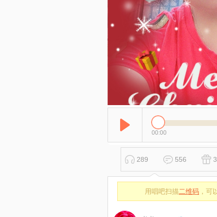
00:00
289
556
3
用唱吧扫描
二维码
，可