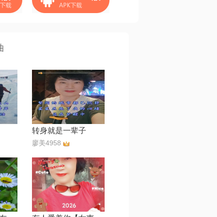
曲
转身就是一辈子
廖美4958