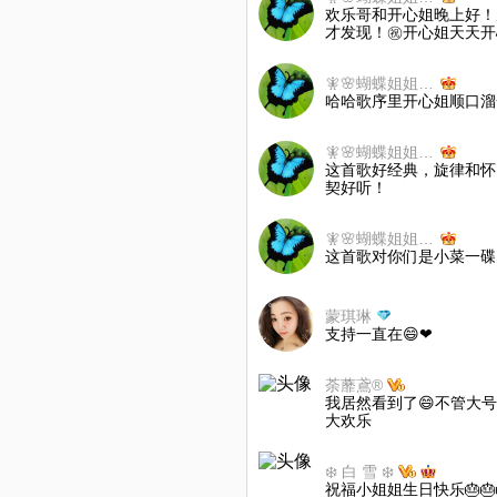
欢乐哥和开心姐晚上好！
才发现！㊗️开心姐天天
🧚‍🌸蝴蝶姐姐🌸🧚‍
哈哈歌序里开心姐顺口溜
🧚‍🌸蝴蝶姐姐🌸🧚‍
这首歌好经典，旋律和怀
契好听！
🧚‍🌸蝴蝶姐姐🌸🧚‍
这首歌对你们是小菜一碟
蒙琪琳
支持一直在😄❤
荼蘼鳶®
我居然看到了😄不管大号
大欢乐
❄️ 白 雪 ❄️
祝福小姐姐生日快乐🎂🎂