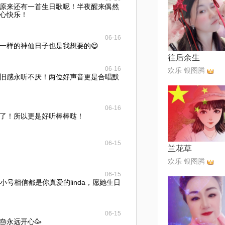
原来还有一首生日歌呢！半夜醒来偶然
开心快乐！
06-16
一样的神仙日子也是我想要的😄
往后余生
06-16
欢乐 银图腾
旧感永听不厌！两位好声音更是合唱默
06-16
了！所以更是好听棒棒哒！
06-15
兰花草
欢乐 银图腾
06-15
小号相信都是你真爱的linda，愿她生日
06-15
🎂永远开心🥳