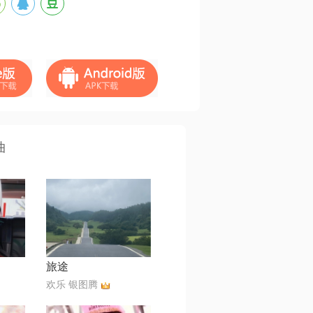
曲
旅途
欢乐 银图腾