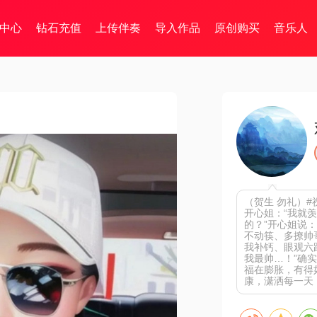
中心
钻石充值
上传伴奏
导入作品
原创购买
音乐人
（贺生 勿礼）#祝
开心姐：“我就
的？”开心姐说
不动筷、多撩帅
我补钙、眼观六
我最帅…！”确
福在膨胀，有得
康，潇洒每一天！🎉