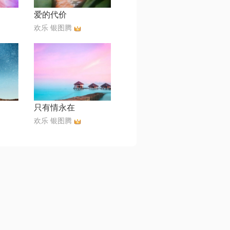
爱的代价
欢乐 银图腾
只有情永在
欢乐 银图腾