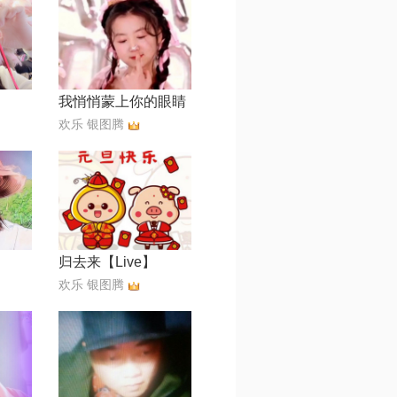
我悄悄蒙上你的眼睛
欢乐 银图腾
归去来【Live】
欢乐 银图腾