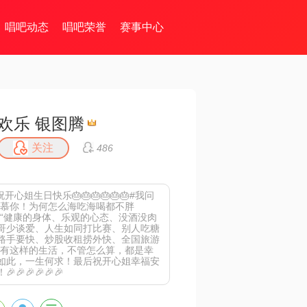
唱吧动态
唱吧荣誉
赛事中心
欢乐 银图腾
关注
486
开心姐生日快乐🎂🎂🎂🎂🎂🎂#我问
羡慕你！为何怎么海吃海喝都不胖
：“健康的身体、乐观的心态、没酒没肉
哥少谈爱、人生如同打比赛、别人吃糖
路手要快、炒股收租捞外快、全国旅游
实有这样的生活，不管怎么算，都是幸
如此，一生何求！最后祝开心姐幸福安
🎉🎉🎉🎉🎉