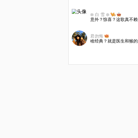
❄️ 白 雪 ❄️
意外？惊喜？这歌真不赖
君勿悔
啥经典？就是医生和猴的