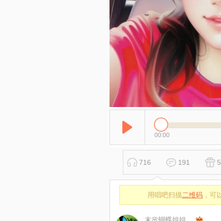
00:00
716
191
5
用唱吧扫描
二维码
，可
🧚‍🌸蝴蝶姐姐🌸🧚‍