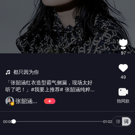
97
都只因为你
49
「张韶涵红衣造型霸气侧漏，现场太好
听了吧！」#我要上推荐# 张韶涵纯粹巡
演 都只因为你
张韶涵吧数据站
拍同款
00:00
01:02