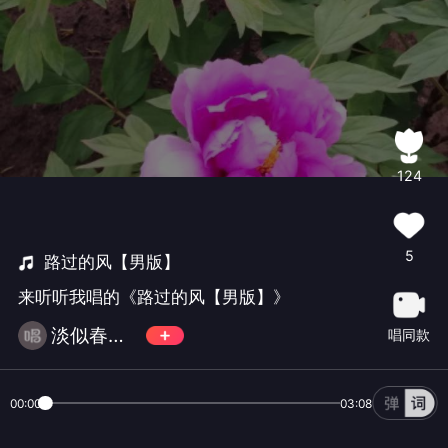
124
5
路过的风【男版】
来听听我唱的《路过的风【男版】》
淡似春风A(每周一首更新)
唱同款
00:00
03:08