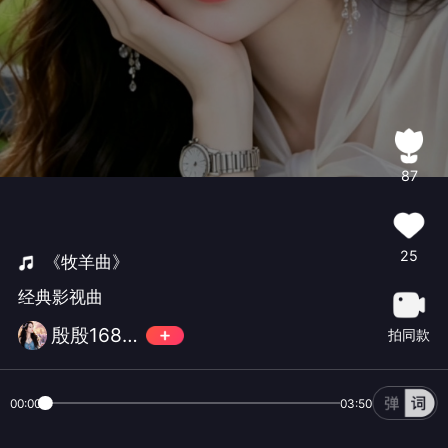
87
25
《牧羊曲》
经典影视曲
殷殷168🎵
拍同款
00:00
03:50