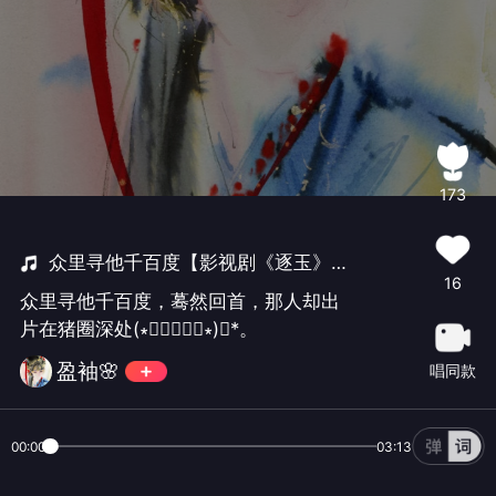
173
众里寻他千百度【影视剧《逐玉》爱情主题曲】
16
众里寻他千百度，蓦然回首，那人却出
片在猪圈深处(∗❛ั∀❛ั∗)✧*。
盈袖🌸
唱同款
00:00
03:13