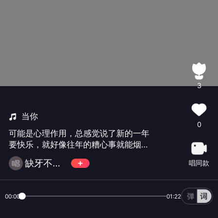
3
当你
0
可能是心理作用，总感觉说了新的一年
要快乐，就好像往年的糟心事就能烟消
云散似的，虽然并没有。但是还是要说
缺牙不无齿！
唱同款
新的一年，大家要相互陪伴渡过春夏秋
冬！笔芯！(///▽///)我贼喜欢你们了！
00:00
01:22